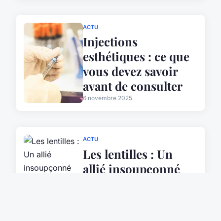
ACTU
Injections
esthétiques : ce que
vous devez savoir
avant de consulter
6 novembre 2025
ACTU
Les lentilles : Un
allié insoupçonné
pour équilibrer votre
glycémie –
Découvrez leurs