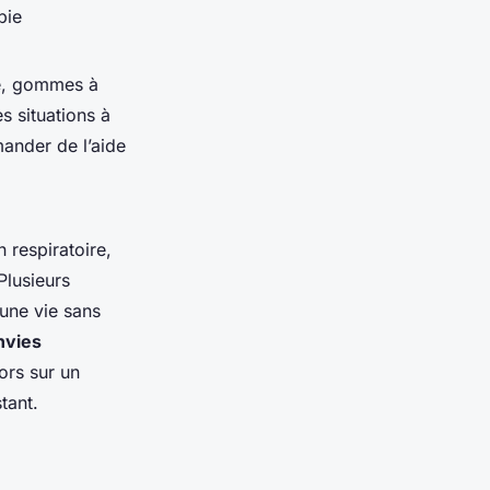
pie
he, gommes à
es situations à
mander de l’aide
n respiratoire,
Plusieurs
une vie sans
nvies
ors sur un
tant.