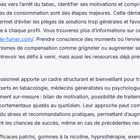
as vers l’arrêt du tabac, identifier ses motivations et comp
des de consommation sont des étapes majeures. Cette dém
rmet d’éviter les pièges de solutions trop générales et favo
e à chaque profil. Vous trouverez plus d’informations sur c
-de-fumer.com/
. Prendre conscience des moments où l’envie 
anismes de compensation comme grignoter ou augmenter 
ntrevoir les défis à venir, mais aussi les ressources déjà pr
ssionnel apporte un cadre structurant et bienveillant pour tr
perts en tabacologie, médecins généralistes ou psychologu
t sur-mesure : bilan de motivation, possibilité de traiteme
portementaux ajustés au quotidien. Leur approche peut com
 du stress et recommandations pratiques, permettant d’aug
t les chances de succès, même en cas de précédentes rec
ficaces patchs, gommes à la nicotine, hypnothérapie, exer