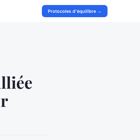
Protocoles d'équilibre →
lliée
er