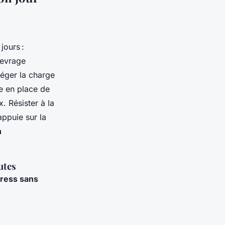
jours :
 sevrage
léger la charge
e en place de
. Résister à la
appuie sur la
n
utes
tress sans