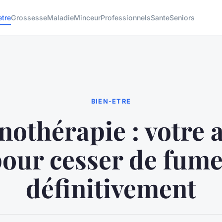
etre
Grossesse
Maladie
Minceur
Professionnels
Sante
Seniors
BIEN-ETRE
othérapie : votre a
our cesser de fum
définitivement