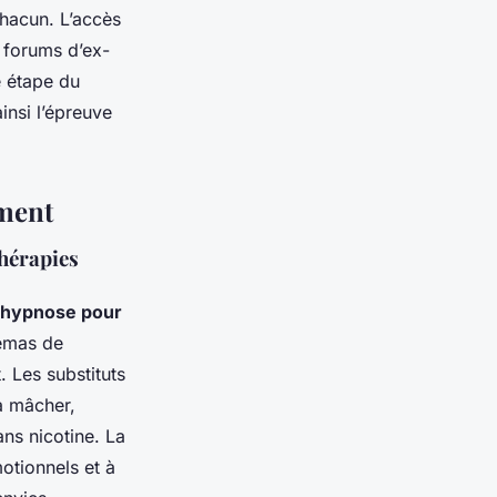
chacun. L’accès
s forums d’ex-
e étape du
insi l’épreuve
ement
thérapies
hypnose pour
hémas de
 Les substituts
à mâcher,
ans nicotine. La
otionnels et à