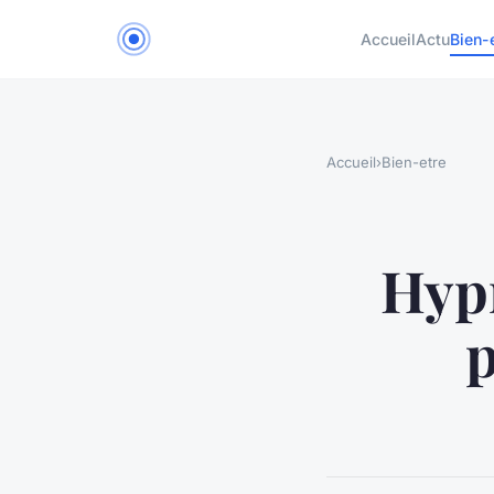
Accueil
Actu
Bien-
Accueil
›
Bien-etre
Hypn
p