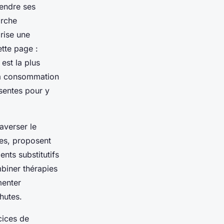
rendre ses
arche
rise une
ette page :
est la plus
sa consommation
ésentes pour y
averser le
es, proposent
nts substitutifs
biner thérapies
menter
hutes.
cices de