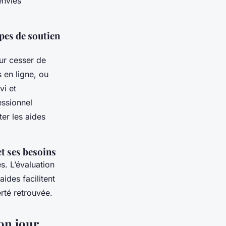
envies
pes de soutien
our cesser de
 en ligne, ou
vi et
essionnel
er les aides
et ses besoins
s. L’évaluation
aides facilitent
rté retrouvée.
ion jour