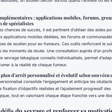
habitudes, un soutien décisif surtout quand l’anxiété ou les 
mplémentaires : applications mobiles, forums, grou
n de spécialistes
les chances de succès, il est pertinent d’utiliser des aides p
 applications mobiles dédiées, les forums et communautés
es de soutien pour ex-fumeurs. Ces outils renforcent le sui
s les moments de doute. Une consultation auprès d’un prof
le sevrage tabagique conseils individualisés, permet d’adapt
fumer à la réalité de chaque fumeur.
plan d’arrêt personnalisé et évolutif selon son vécu 
personnalisé consolide l’engagement et anticipe les obstacle
 fixation d’objectifs réalistes et l’ajustement progressif des 
ique, tout en valorisant chaque étape franchie vers une libe
 défis du sevrage et renforcer sa motivat