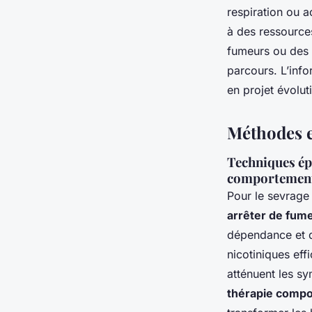
respiration ou a
à des ressources
fumeurs ou des 
parcours. L’info
en projet évoluti
Méthodes e
Techniques épr
comportement
Pour le sevrage 
arrêter de fum
dépendance et d
nicotiniques ef
atténuent les sy
thérapie compo