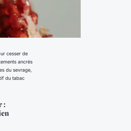
ur cesser de
rtements ancrés
ues du sevrage,
tif du tabac
 :
ien